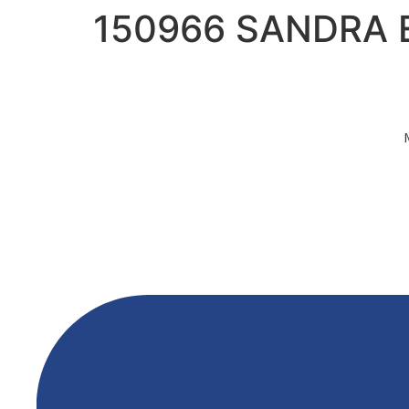
150966 SANDRA 
Ir
al
contenido