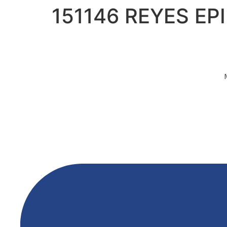
151146 REYES EP
Ir
al
contenido