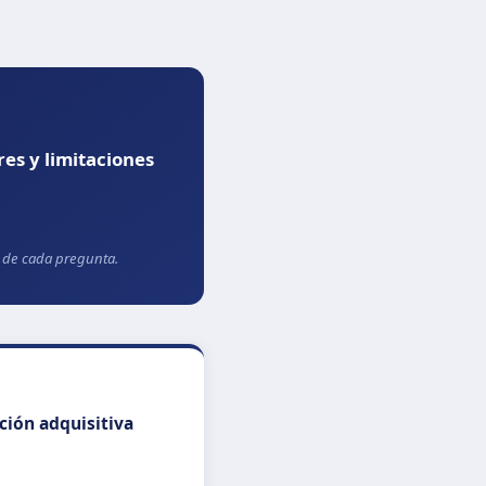
res y limitaciones
es de cada pregunta.
pción adquisitiva