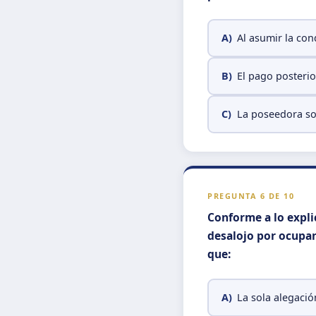
A)
Al asumir la con
B)
El pago posterio
C)
La poseedora sol
PREGUNTA 6 DE 10
Conforme a lo explic
desalojo por ocupan
que:
A)
La sola alegaci