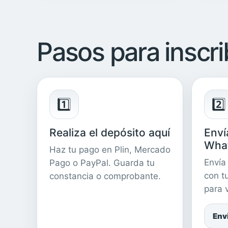
Pasos para inscri
1️⃣
2️⃣
Realiza el depósito aquí
Enví
Wha
Haz tu pago en Plin, Mercado
Envía
Pago o PayPal. Guarda tu
con t
constancia o comprobante.
para v
Env