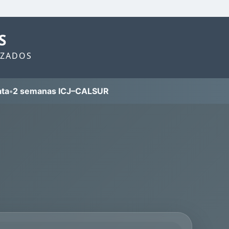
S
IZADOS
ata
•
2 semanas ICJ–CALSUR