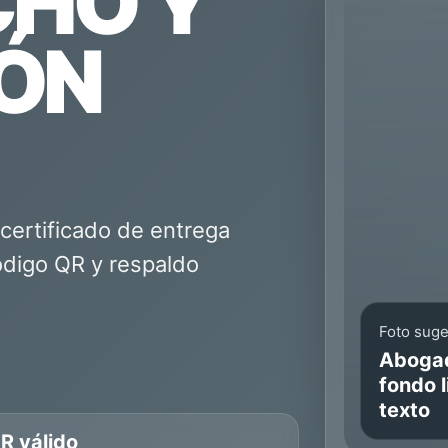
CHO Y
IÓN
 certificado de entrega
código QR y respaldo
Foto suge
Abogad
fondo l
texto
R válido